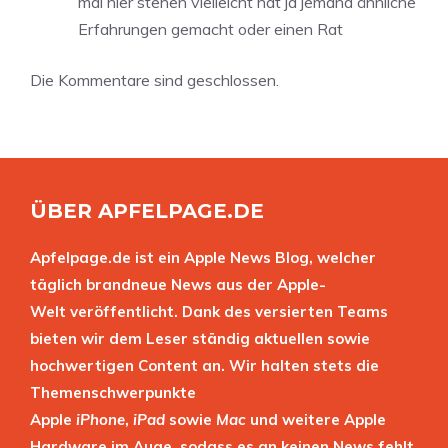
mal hier stehen vielleicht hat ja jemand ähnliche
Erfahrungen gemacht oder einen Rat
Die Kommentare sind geschlossen.
ÜBER APFELPAGE.DE
Apfelpage.de ist ein Apple News Blog, welcher
täglich brandneue News aus der Apple-
Welt veröffentlicht. Dank des versierten Teams
bieten wir dem Leser ständig aktuellen sowie
hochwertigen Content an. Wir halten stets die
Themenschwerpunkte
Apple
iPhone
,
iPad
sowie
Mac
und weitere Apple
Hardware im Auge, sodass es an keinen News fehlt.