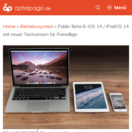
Zum
Menü
Inhalt
springen
Home
»
Betriebssystem
»
Public Beta 6: iOS 14 / iPadOS 14
mit neuer Testversion für Freiwillige