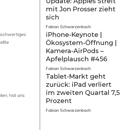
Update: Apples Streit
mit Jon Prosser zieht
sich
Fabian Schwarzenbach
iPhone-Keynote |
hochwertiges
Ökosystem-Öffnung |
ellte
Kamera-AirPods –
Apfelplausch #456
Fabian Schwarzenbach
Tablet-Markt geht
zurück: iPad verliert
im zweiten Quartal 7,5
len, hat uns
Prozent
Fabian Schwarzenbach