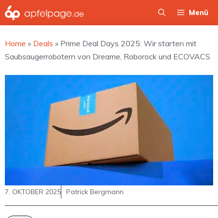
Zum
Menü
Inhalt
springen
Home
»
Deals
»
Prime Deal Days 2025: Wir starten mit
Saubsaugerrobotern von Dreame, Roborock und ECOVACS
7. OKTOBER 2025
Patrick Bergmann