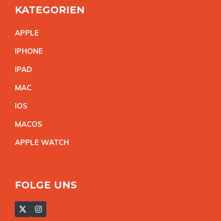
KATEGORIEN
APPL
E
IPHON
E
IPA
D
MA
C
IO
S
MACO
S
APPLE WATC
H
FOLGE UNS