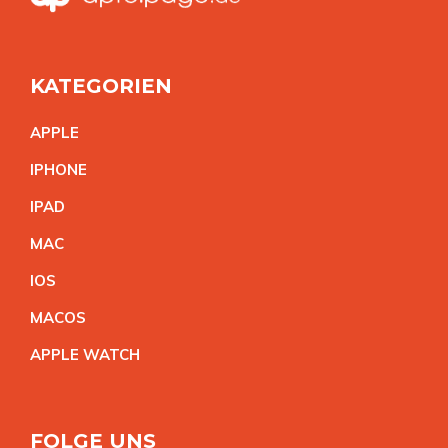
KATEGORIEN
APPL
E
IPHON
E
IPA
D
MA
C
IO
S
MACO
S
APPLE WATC
H
FOLGE UNS