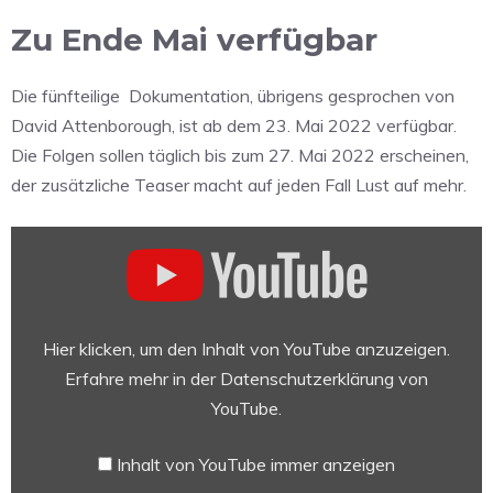
Zu Ende Mai verfügbar
Die fünfteilige Dokumentation, übrigens gesprochen von
David Attenborough, ist ab dem 23. Mai 2022 verfügbar.
Die Folgen sollen täglich bis zum 27. Mai 2022 erscheinen,
der zusätzliche Teaser macht auf jeden Fall Lust auf mehr.
„Prehistoric
Planet
—
Official
Teaser
Hier klicken, um den Inhalt von YouTube anzuzeigen.
|
Erfahre mehr in der
Datenschutzerklärung von
Apple
YouTube
.
TV+“
von
Inhalt von YouTube immer anzeigen
YouTube