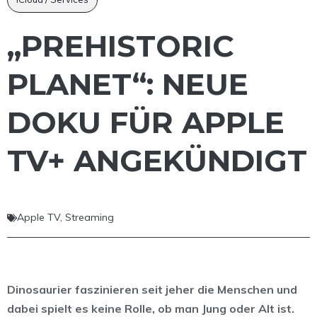
„PREHISTORIC
PLANET“: NEUE
DOKU FÜR APPLE
TV+ ANGEKÜNDIGT
Apple TV
,
Streaming
Dinosaurier faszinieren seit jeher die Menschen und
dabei spielt es keine Rolle, ob man Jung oder Alt ist.