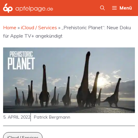
Zum
Menü
Inhalt
springen
Home
»
iCloud / Services
»
„Prehistoric Planet“: Neue Doku
für Apple TV+ angekündigt
5. APRIL 2022
Patrick Bergmann
iCloud / Services