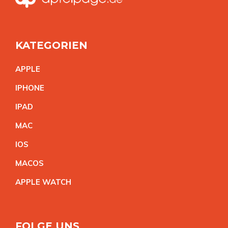
KATEGORIEN
APPL
E
IPHON
E
IPA
D
MA
C
IO
S
MACO
S
APPLE WATC
H
FOLGE UNS