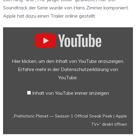
Soundtrack der Serie wurde von Hans Zimmer komponiert.
Apple hat dazu einen Trailer online gestellt:
„Prehistoric
Planet
—
Season
1
Hier klicken, um den Inhalt von YouTube anzuzeigen.
Official
Erfahre mehr in der
Datenschutzerklärung von
Sneak
YouTube
.
Peek
|
Inhalt von YouTube immer anzeigen
Apple
TV+“
von
„Prehistoric Planet — Season 1 Official Sneak Peek | Apple
YouTube
TV+“ direkt öffnen
anzeigen