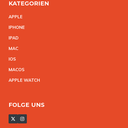
KATEGORIEN
APPL
E
IPHON
E
IPA
D
MA
C
IO
S
MACO
S
APPLE WATC
H
FOLGE UNS