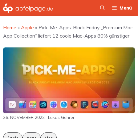
Zum
Menü
Inhalt
springen
Home
»
Apple
»
Pick-Me-Apps: Black Friday „Premium Mac
App Collection“ liefert 12 coole Mac-Apps 80% günstiger
26. NOVEMBER 2022
Lukas Gehrer
Apple
Apps
Mac