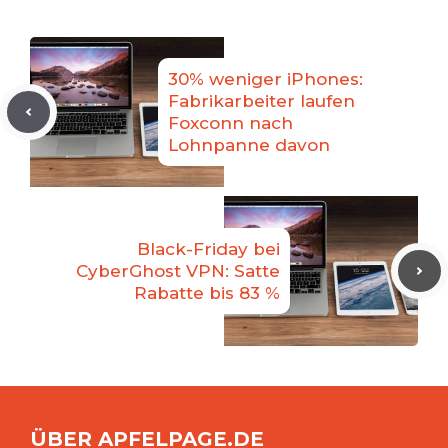
30% weniger iPhones:
Fabrikarbeiter laufen
Foxconn nach
Lohnpanne davon
Black-Friday bei
CyberGhost VPN: Satte
Rabatte bis 83 %
ÜBER APFELPAGE.DE