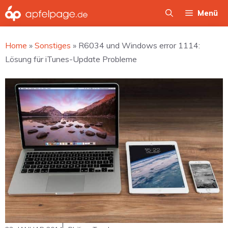
Zum
Menü
Inhalt
springen
Home
»
Sonstiges
»
R6034 und Windows error 1114:
Lösung für iTunes-Update Probleme