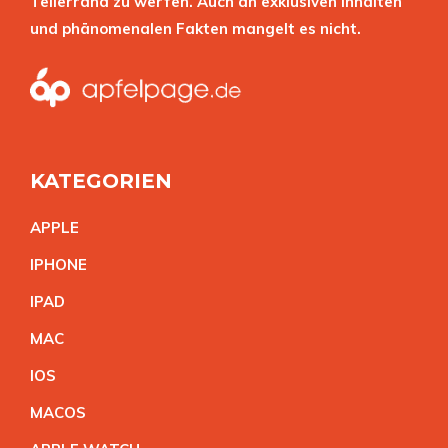
Tellerrand zu werfen. Auch an exklusiven Inhalten
und phänomenalen Fakten mangelt es nicht.
KATEGORIEN
APPL
E
IPHON
E
IPA
D
MA
C
IO
S
MACO
S