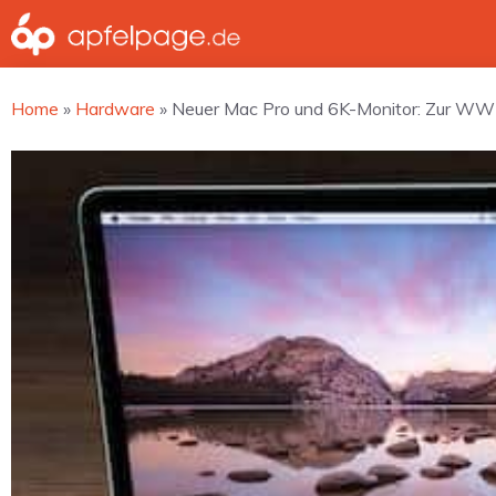
Zum
Inhalt
springen
Home
»
Hardware
»
Neuer Mac Pro und 6K-Monitor: Zur WWDC