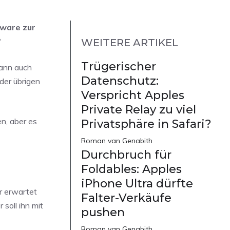
dware zur
?
WEITERE ARTIKEL
Trügerischer
dann auch
Datenschutz:
der übrigen
Verspricht Apples
Private Relay zu viel
n, aber es
Privatsphäre in Safari?
Roman van Genabith
Durchbruch für
Foldables: Apples
iPhone Ultra dürfte
er erwartet
Falter-Verkäufe
soll ihn mit
pushen
Roman van Genabith