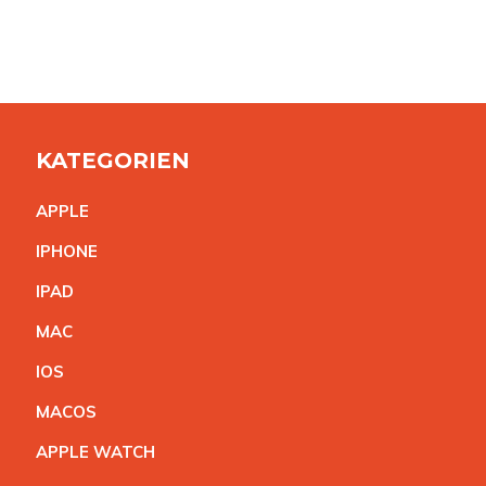
KATEGORIEN
APPL
E
IPHON
E
IPA
D
MA
C
IO
S
MACO
S
APPLE WATC
H