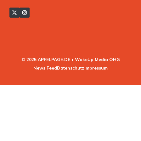
© 2025 APFELPAGE.DE • WakeUp Media OHG
News Feed
Datenschutz
Impressum