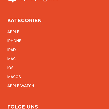
KATEGORIEN
APPL
E
IPHON
E
IPA
D
MA
C
IO
S
MACO
S
APPLE WATC
H
FOLGE UNS