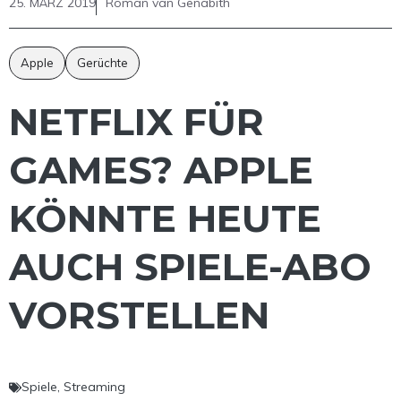
25. MÄRZ 2019
Roman van Genabith
Apple
Gerüchte
NETFLIX FÜR
GAMES? APPLE
KÖNNTE HEUTE
AUCH SPIELE-ABO
VORSTELLEN
Spiele
,
Streaming