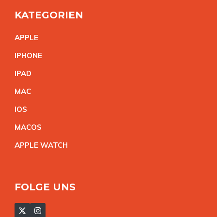
KATEGORIEN
APPL
E
IPHON
E
IPA
D
MA
C
IO
S
MACO
S
APPLE WATC
H
FOLGE UNS