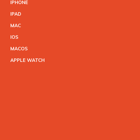
IPHON
E
IPA
D
MA
C
IO
S
MACO
S
APPLE WATC
H