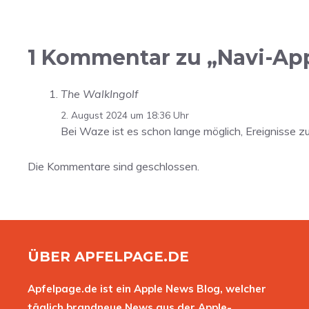
1 Kommentar zu „Navi-Ap
The WalkIngolf
2. August 2024 um 18:36 Uhr
Bei Waze ist es schon lange möglich, Ereignisse z
Die Kommentare sind geschlossen.
ÜBER APFELPAGE.DE
Apfelpage.de ist ein Apple News Blog, welcher
täglich brandneue News aus der Apple-