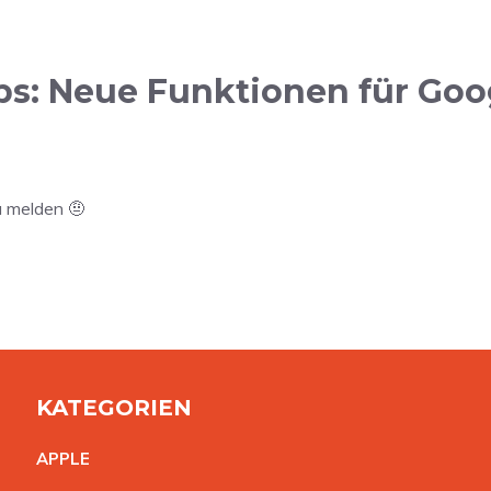
ps: Neue Funktionen für Go
u melden 🤨
KATEGORIEN
APPL
E