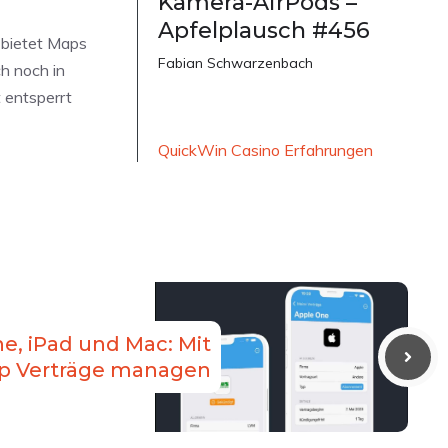
Kamera-AirPods –
Apfelplausch #456
 bietet Maps
Fabian Schwarzenbach
h noch in
 entsperrt
QuickWin Casino Erfahrungen
e, iPad und Mac: Mit
pp Verträge managen