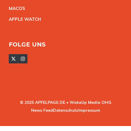
MACO
S
APPLE WATC
H
FOLGE UNS
© 2025 APFELPAGE.DE • WakeUp Media OHG
News Feed
Datenschutz
Impressum