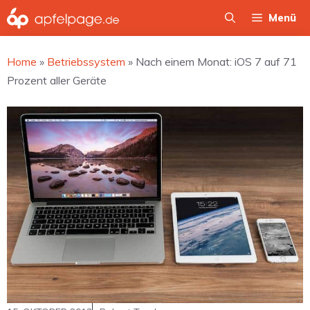
Zum
Menü
Inhalt
springen
Home
»
Betriebssystem
»
Nach einem Monat: iOS 7 auf 71
Prozent aller Geräte