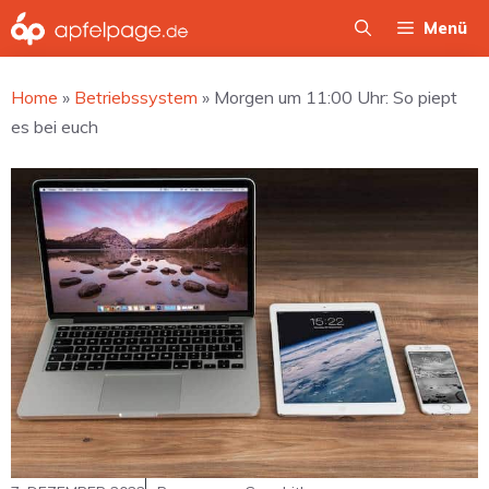
Zum
Menü
Inhalt
springen
Home
»
Betriebssystem
»
Morgen um 11:00 Uhr: So piept
es bei euch