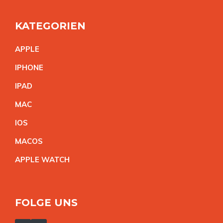
KATEGORIEN
APPL
E
IPHON
E
IPA
D
MA
C
IO
S
MACO
S
APPLE WATC
H
FOLGE UNS