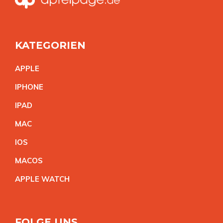
KATEGORIEN
APPL
E
IPHON
E
IPA
D
MA
C
IO
S
MACO
S
APPLE WATC
H
FOLGE UNS