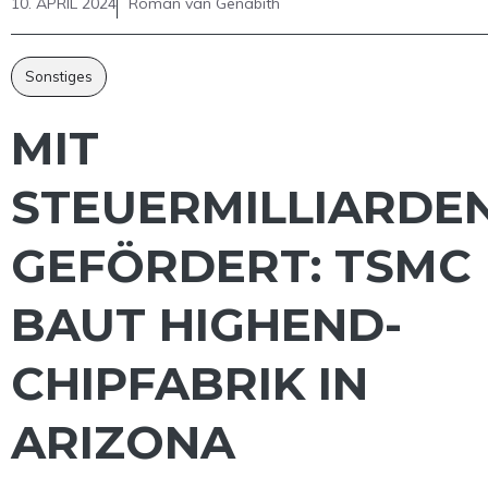
10. APRIL 2024
Roman van Genabith
Sonstiges
MIT
STEUERMILLIARDE
GEFÖRDERT: TSMC
BAUT HIGHEND-
CHIPFABRIK IN
ARIZONA