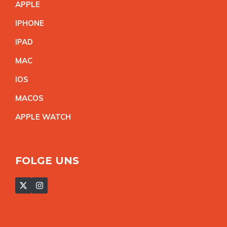
APPL
E
IPHON
E
IPA
D
MA
C
IO
S
MACO
S
APPLE WATC
H
FOLGE UNS