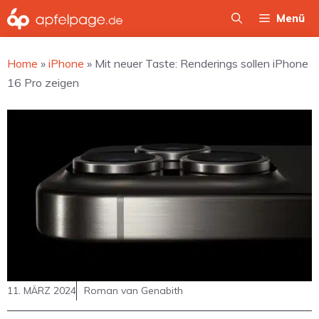
Zum
Menü
Inhalt
springen
Home
»
iPhone
»
Mit neuer Taste: Renderings sollen iPhone
16 Pro zeigen
11. MÄRZ 2024
Roman van Genabith