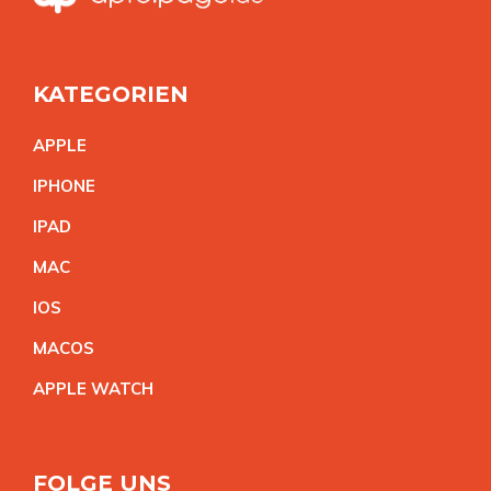
KATEGORIEN
APPL
E
IPHON
E
IPA
D
MA
C
IO
S
MACO
S
APPLE WATC
H
FOLGE UNS