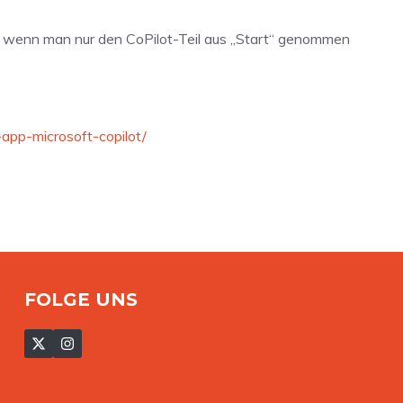
als wenn man nur den CoPilot-Teil aus „Start“ genommen
app-microsoft-copilot/
FOLGE UNS