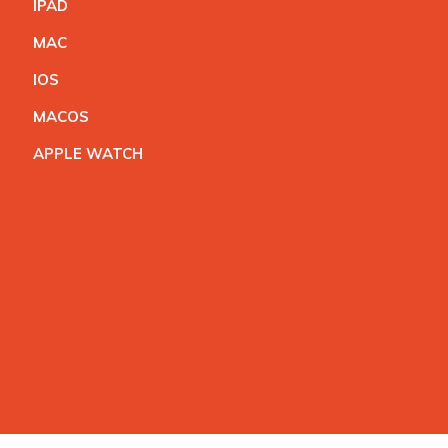
IPA
D
MA
C
IO
S
MACO
S
APPLE WATC
H