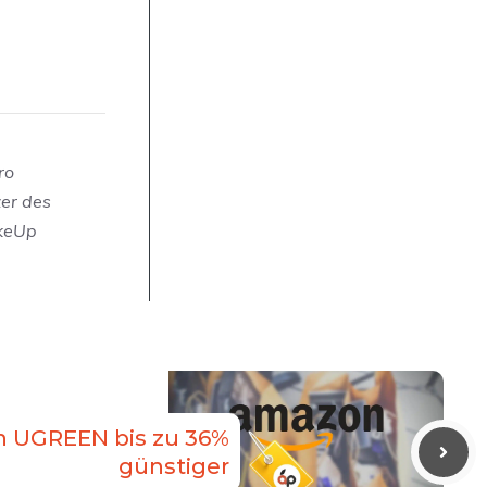
ro
zer des
akeUp
n UGREEN bis zu 36%
günstiger