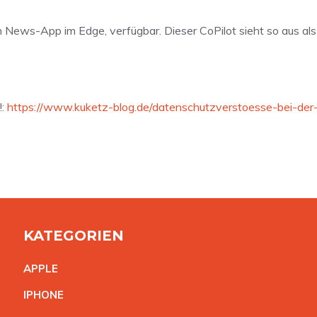
 von News-App im Edge, verfügbar. Dieser CoPilot sieht so aus 
!:
https://www.kuketz-blog.de/datenschutzverstoesse-bei-der-
KATEGORIEN
APPL
E
IPHON
E