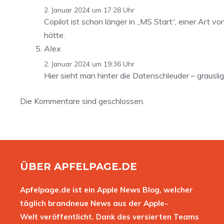
2. Januar 2024 um 17:28 Uhr
Copilot ist schon länger in „MS Start“, einer Art
hätte.
Alex
2. Januar 2024 um 19:36 Uhr
Hier sieht man hinter die Datenschleuder – grauslig
Die Kommentare sind geschlossen.
ÜBER APFELPAGE.DE
Apfelpage.de ist ein Apple News Blog, welcher
täglich brandneue News aus der Apple-
Welt veröffentlicht. Dank des versierten Teams