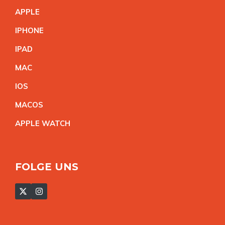
APPL
E
IPHON
E
IPA
D
MA
C
IO
S
MACO
S
APPLE WATC
H
FOLGE UNS