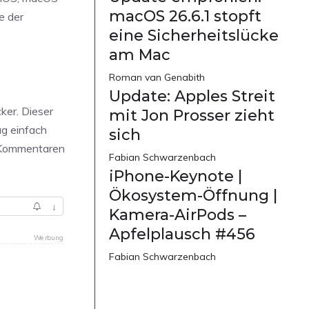
macOS 26.6.1 stopft
e der
eine Sicherheitslücke
am Mac
Roman van Genabith
Update: Apples Streit
ker. Dieser
mit Jon Prosser zieht
ag einfach
sich
n Kommentaren
Fabian Schwarzenbach
iPhone-Keynote |
Ökosystem-Öffnung |
↓
Kamera-AirPods –
Apfelplausch #456
Werbung
Fabian Schwarzenbach