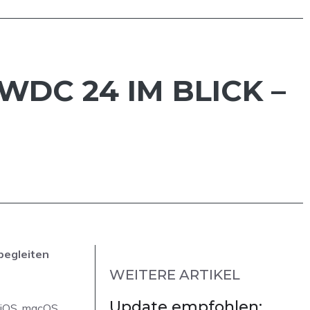
DC 24 IM BLICK –
begleiten
WEITERE ARTIKEL
Update empfohlen:
 iOS, macOS