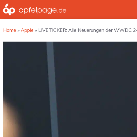
Zum
Inhalt
springen
Home
»
Apple
»
LIVETICKER: Alle Neuerungen der WWDC 24 