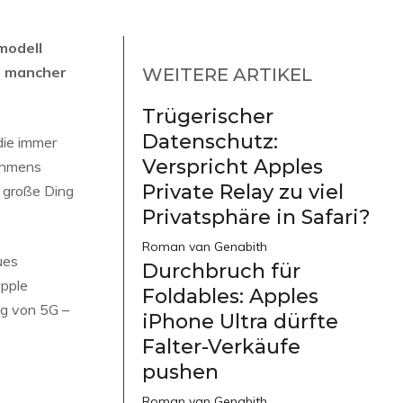
modell
bt mancher
WEITERE ARTIKEL
Trügerischer
Datenschutz:
die immer
Verspricht Apples
ehmens
Private Relay zu viel
e große Ding
Privatsphäre in Safari?
Roman van Genabith
ues
Durchbruch für
Apple
Foldables: Apples
ng von 5G –
iPhone Ultra dürfte
Falter-Verkäufe
pushen
Roman van Genabith