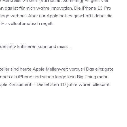
 Hersteller zu sein. (Stichpunkt Samsung) Es geht viel
en das ist für mich wahre Innovation. Die iPhone 13 Pro
ange verbaut. Aber nur Apple hat es geschafft dabei die
 Hz vollautomatisch regelt.
efinitiv kritisieren kann und muss…..
eller sind heute Apple Meilenweit voraus ! Das einzigste
 noch ein iPhone und schon lange kein Big Thing mehr.
 Apple Konsument…! Die letzten 10 Jahre waren allesamt