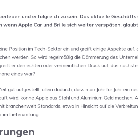
überleben und erfolgreich zu sein: Das aktuelle Geschäfts
uch wenn Apple Car und Brille sich weiter verspäten, glau
ine Position im Tech-Sektor ein und greift einige Aspekte auf, 
chen werden. So wird regelmäßig die Dämmerung des Untern
greift er den echten oder vermeintlichen Druck auf, das nächst
Phone eines war?
eit gut aufgestellt, allein dadurch, dass man Jahr für Jahr ein ne
uft wird, könne Apple aus Stahl und Aluminium Geld machen. 
it branchenweit Standards, etwa in Hinsicht auf die Verbreitu
r im Lieferumfang.
erungen