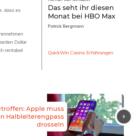
Das seht ihr diesen
e, dass es
Monat bei HBO Max
Patrick Bergmann
 hinnehmen
iarden Dollar
h rentabel
QuickWin Casino Erfahrungen
etroffen: Apple muss
n Halbleiterengpass
drosseln