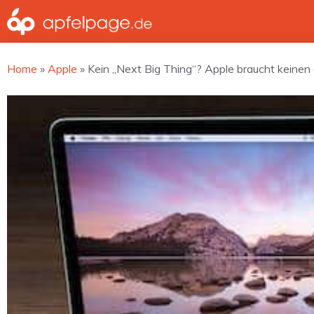
Zum
Inhalt
springen
Home
»
Apple
»
Kein „Next Big Thing“? Apple braucht keinen