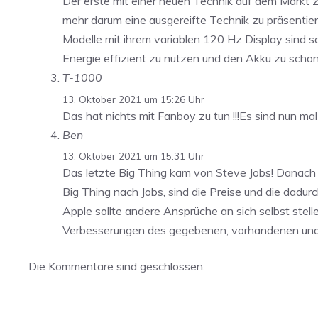
Der erste mit einer neuen Technik auf dem Markt zu
mehr darum eine ausgereifte Technik zu präsentier
Modelle mit ihrem variablen 120 Hz Display sind s
Energie effizient zu nutzen und den Akku zu schone
T-1000
13. Oktober 2021 um 15:26 Uhr
Das hat nichts mit Fanboy zu tun !!!Es sind nun ma
Ben
13. Oktober 2021 um 15:31 Uhr
Das letzte Big Thing kam von Steve Jobs! Danach g
Big Thing nach Jobs, sind die Preise und die dadu
Apple sollte andere Ansprüche an sich selbst stel
Verbesserungen des gegebenen, vorhandenen und ge
Die Kommentare sind geschlossen.