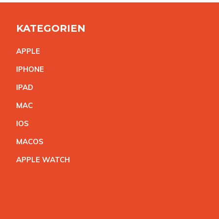
KATEGORIEN
APPL
E
IPHON
E
IPA
D
MA
C
IO
S
MACO
S
APPLE WATC
H