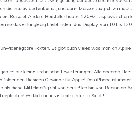
 sein , bedeutet nicht zwangsläufig der beste und innovativste
en die intuitiv bedienbar ist, und dann Massentauglich zu mach
o ein Beispiel. Andere Hersteller haben 120HZ Displays schon l
n so das er langlebig bleibt indem das Display. von 10 bis 120
l unwiderlegbare Fakten. Es gibt auch vieles was man an Apple d
ab es nur kleine technische Erweiterungen! Alle anderen Herst
rch folgenden Riesigen Gewinne für Apple! Das iPhone ist immer
len als diese Mittelmäßigkeit von heute! Ich bin von Beginn an
planten! Wirklich neues ist mitnichten in Sicht !