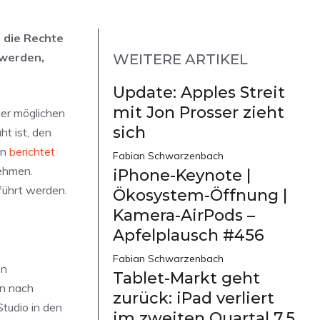
 die Rechte
 werden,
WEITERE ARTIKEL
Update: Apples Streit
mit Jon Prosser zieht
ner möglichen
sich
t ist, den
un
berichtet
Fabian Schwarzenbach
ehmen.
iPhone-Keynote |
führt werden.
Ökosystem-Öffnung |
Kamera-AirPods –
Apfelplausch #456
Fabian Schwarzenbach
en
Tablet-Markt geht
en nach
zurück: iPad verliert
Studio in den
im zweiten Quartal 7,5