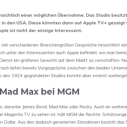
nsichtlich einer möglichen Übernahme. Das Studio besitzt
t in den USA. Diese könnten dann auf Apple TV+ gezeigt
ple ist nicht der einzige Interessent.
 mit verschiedenen Branchengrößen Gespräche hinsichtlich ei
ch unter den Interessenten auch Apple befindet, wo man bemüh
ienst ein größeres Gewicht auf dem Markt zu verschaffen. N
nach liefen bereits Vorgespräche zwischen den beiden Untern
 des 1924 gegründeten Studios konnte aber vorerst weiterge
 Mad Max bei MGM
es, darunter James Bond, Mad Max oder Rocky. Auch an weiter
bei Magenta TV zu sehen ist, hält MGM die Rechte. Schätzung
den Dollar. Aus den dadurch generierten Einnahmen bestritt das 