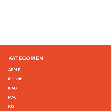
KATEGORIEN
APPL
E
IPHON
E
IPA
D
MA
C
IO
S