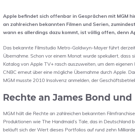
Apple befindet sich offenbar in Gesprächen mit MGM hi
an zahlreichen bekannten Filmen und Serien, zumindes
wann es allerdings dazu kommt, ist völlig offen, denn Ap
Das bekannte Filmstudio Metro-Goldwyn-Mayer führt derzeit
Übernahme. Schon vor einem Monat wurde spekuliert, dass si
Katalog von Apple TV+ rasch auszuweiten, um dem eigenen D
CNBC erneut über eine mögliche Übernahme durch Apple. Da
MGM musste 2010 Insolvenz anmelden, der Geschäftsbetrieb
Rechte an James Bond und
MGM hält die Rechte an zahlreichen bekannten Filmfranchis
Produktionen wie The Handmaid’s Tale, das in Deutschland 
beläuft sich der Wert dieses Portfolios auf rund zehn Milliar