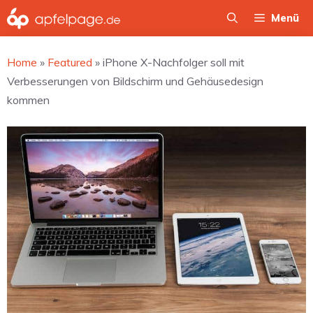
Zum
Menü
Inhalt
springen
Home
»
Featured
»
iPhone X-Nachfolger soll mit
Verbesserungen von Bildschirm und Gehäusedesign
kommen