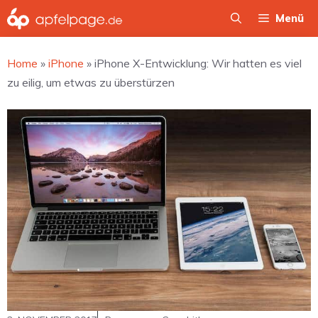
Zum
Menü
Inhalt
springen
Home
»
iPhone
»
iPhone X-Entwicklung: Wir hatten es viel
zu eilig, um etwas zu überstürzen