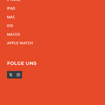
IPA
D
MA
C
IO
S
MACO
S
APPLE WATC
H
FOLGE UNS