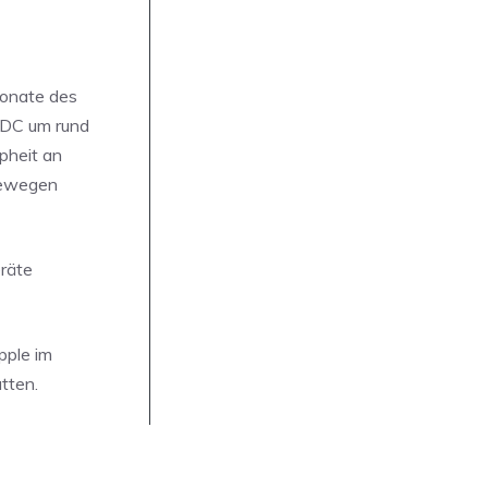
Monate des
 IDC um rund
pheit an
 bewegen
eräte
pple im
tten.