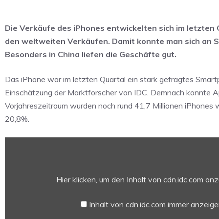
Die Verkäufe des iPhones entwickelten sich im letzten 
den weltweiten Verkäufen. Damit konnte man sich an S
Besonders in China liefen die Geschäfte gut.
Das iPhone war im letzten Quartal ein stark gefragtes Smart
Einschätzung der Marktforscher von IDC. Demnach konnte App
Vorjahreszeitraum wurden noch rund 41,7 Millionen iPhones we
20,8%.
„IDC
Embed
content“
von
Hier klicken, um den Inhalt von cdn.idc.com an
cdn.idc.com
anzeigen
Inhalt von cdn.idc.com immer anzeig