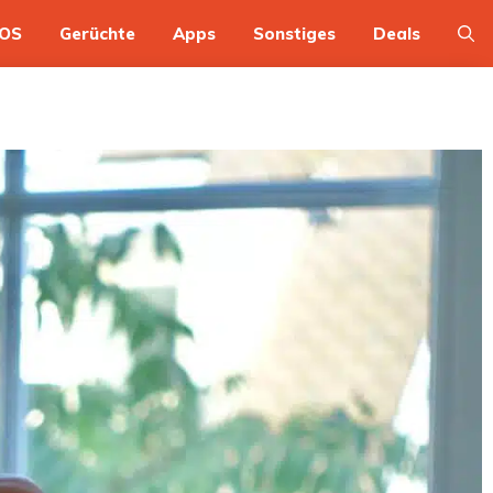
OS
Gerüchte
Apps
Sonstiges
Deals