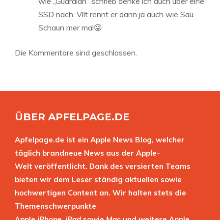
wie „Guardian“ schrieb denke ich auch über eine
SSD nach. Vllt rennt er dann ja auch wie Sau.
Schaun mer mal😜
Die Kommentare sind geschlossen.
ÜBER APFELPAGE.DE
Apfelpage.de ist ein Apple News Blog, welcher
täglich brandneue News aus der Apple-
Welt veröffentlicht. Dank des versierten Teams
bieten wir dem Leser ständig aktuellen sowie
hochwertigen Content an. Wir halten stets die
Themenschwerpunkte
Apple
iPhone
,
iPad
sowie
Mac
und weitere Apple