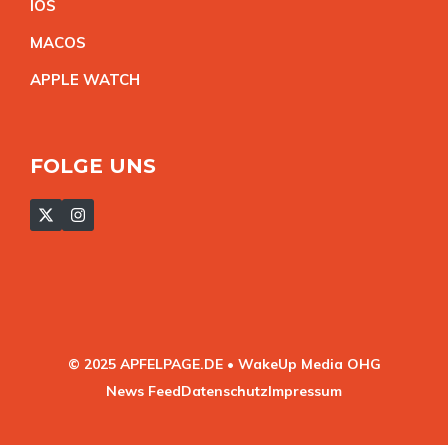
IO
S
MACO
S
APPLE WATC
H
FOLGE UNS
© 2025 APFELPAGE.DE • WakeUp Media OHG
News Feed
Datenschutz
Impressum