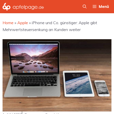
Zum
Menü
Inhalt
springen
Home
»
Apple
»
iPhone und Co. günstiger: Apple gibt
Mehrwertsteuersenkung an Kunden weiter