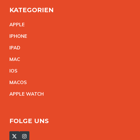
KATEGORIEN
APPL
E
IPHON
E
IPA
D
MA
C
IO
S
MACO
S
APPLE WATC
H
FOLGE UNS