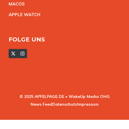
MACO
S
APPLE WATC
H
FOLGE UNS
© 2025 APFELPAGE.DE • WakeUp Media OHG
News Feed
Datenschutz
Impressum