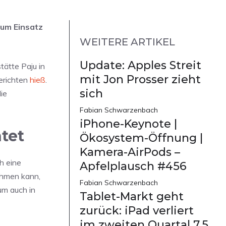
zum Einsatz
WEITERE ARTIKEL
Update: Apples Streit
tätte Paju in
mit Jon Prosser zieht
berichten
hieß
.
sich
ie
Fabian Schwarzenbach
iPhone-Keynote |
tet
Ökosystem-Öffnung |
Kamera-AirPods –
h eine
Apfelplausch #456
ehmen kann,
Fabian Schwarzenbach
um auch in
Tablet-Markt geht
zurück: iPad verliert
im zweiten Quartal 7,5