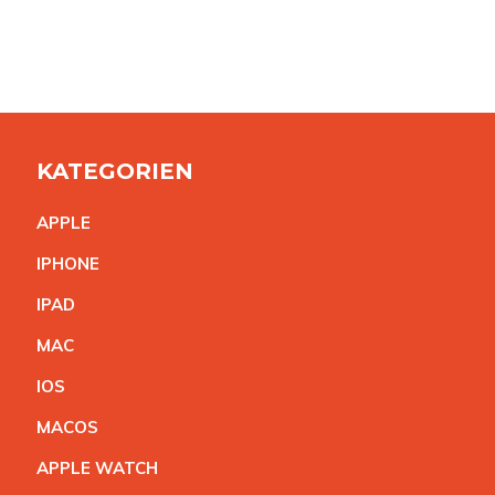
KATEGORIEN
APPL
E
IPHON
E
IPA
D
MA
C
IO
S
MACO
S
APPLE WATC
H