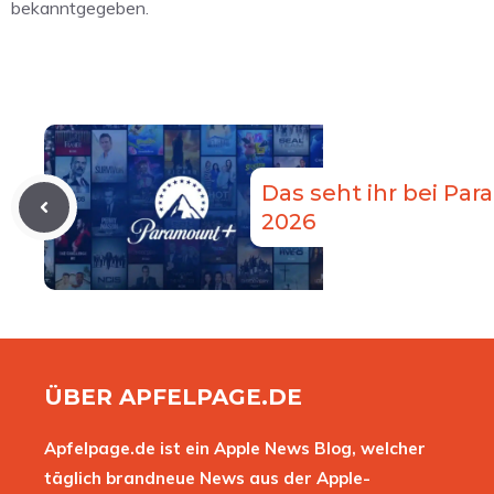
bekanntgegeben.
Das seht ihr bei Par
2026
ÜBER APFELPAGE.DE
Apfelpage.de ist ein Apple News Blog, welcher
täglich brandneue News aus der Apple-