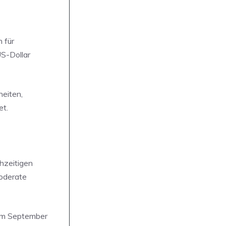
 für
S-Dollar
heiten,
et.
hzeitigen
oderate
 im September