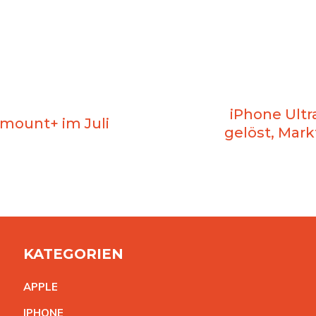
iPhone Ultr
amount+ im Juli
gelöst, Mar
KATEGORIEN
APPL
E
IPHON
E