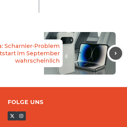
a: Scharnier-Problem
ktstart im September
wahrscheinlich
FOLGE UNS