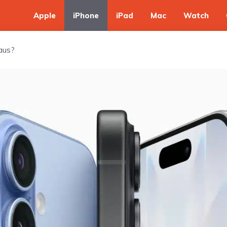
Apple
iPhone
iPad
Mac
Watch
 aus?