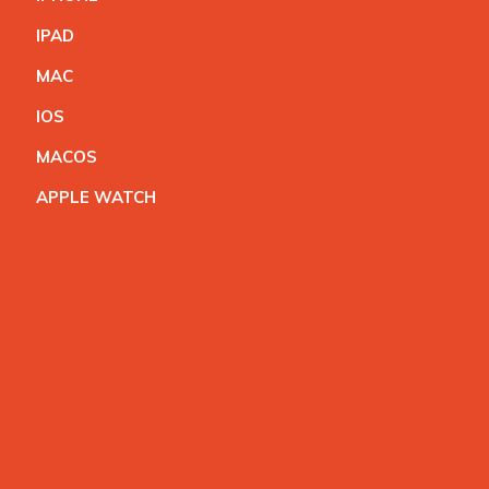
IPA
D
MA
C
IO
S
MACO
S
APPLE WATC
H