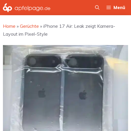
Zum
Menü
Inhalt
springen
Home
»
Gerüchte
»
iPhone 17 Air: Leak zeigt Kamera-
Layout im Pixel-Style