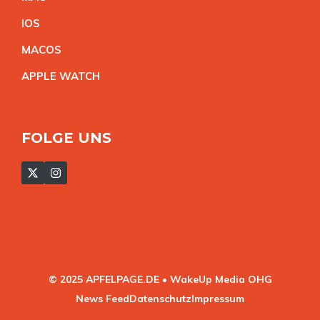
IO
S
MACO
S
APPLE WATC
H
FOLGE UNS
© 2025 APFELPAGE.DE • WakeUp Media OHG
News Feed
Datenschutz
Impressum