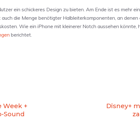
utzer ein schickeres Design zu bieten. Am Ende ist es mehr ei
rt auch die Menge benötigter Halbleiterkomponenten, an denen
gskosten. Wie ein iPhone mit kleinerer Notch aussehen könnte, 
ngen
berichtet.
e Week +
Disney+ me
o-Sound
z