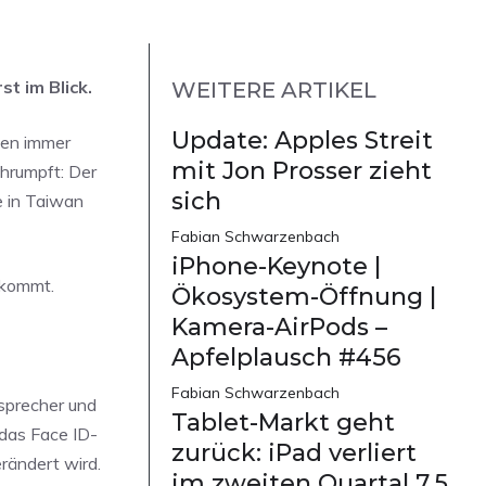
t im Blick.
WEITERE ARTIKEL
Update: Apples Streit
ten immer
mit Jon Prosser zieht
chrumpft: Der
sich
e in Taiwan
Fabian Schwarzenbach
iPhone-Keynote |
 kommt.
Ökosystem-Öffnung |
Kamera-AirPods –
Apfelplausch #456
Fabian Schwarzenbach
tsprecher und
Tablet-Markt geht
 das Face ID-
zurück: iPad verliert
rändert wird.
im zweiten Quartal 7,5