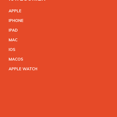
APPL
E
IPHON
E
IPA
D
MA
C
IO
S
MACO
S
APPLE WATC
H