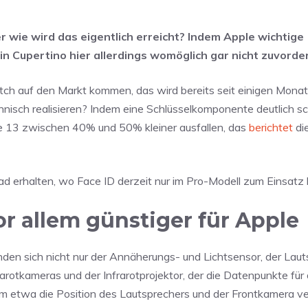
er wie wird das eigentlich erreicht? Indem Apple wichtige
 Cupertino hier allerdings womöglich gar nicht zuvorders
otch auf den Markt kommen, das wird bereits seit einigen Mona
hnisch realisieren? Indem eine Schlüsselkomponente deutlich s
ne 13 zwischen 40% und 50% kleiner ausfallen, das
berichtet
di
Pad erhalten, wo Face ID derzeit nur im Pro-Modell zum Einsatz
or allem günstiger für Apple
nden sich nicht nur der Annäherungs- und Lichtsensor, der Lau
arotkameras und der Infrarotprojektor, der die Datenpunkte für
em etwa die Position des Lautsprechers und der Frontkamera ve