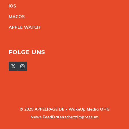
IO
S
MACO
S
APPLE WATC
H
FOLGE UNS
© 2025 APFELPAGE.DE • WakeUp Media OHG
News Feed
Datenschutz
Impressum