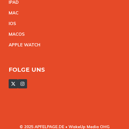
IPA
D
MA
C
IO
S
MACO
S
APPLE WATC
H
FOLGE UNS
© 2025 APFELPAGE.DE • WakeUp Media OHG