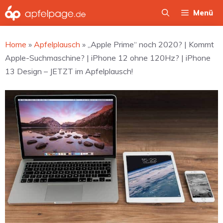
Zum
Menü
Inhalt
springen
Home
»
Apfelplausch
»
„Apple Prime“ noch 2020? | Kommt
Apple-Suchmaschine? | iPhone 12 ohne 120Hz? | iPhone
13 Design – JETZT im Apfelplausch!