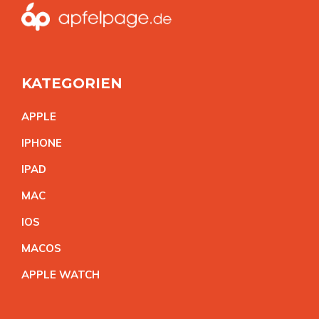
KATEGORIEN
APPL
E
IPHON
E
IPA
D
MA
C
IO
S
MACO
S
APPLE WATC
H