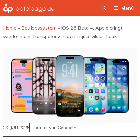
Zum
Menü
Inhalt
springen
Home
»
Betriebssystem
»
iOS 26 Beta 4: Apple bringt
wieder mehr Transparenz in den Liquid-Glass-Look
23. JULI 2025
Roman van Genabith