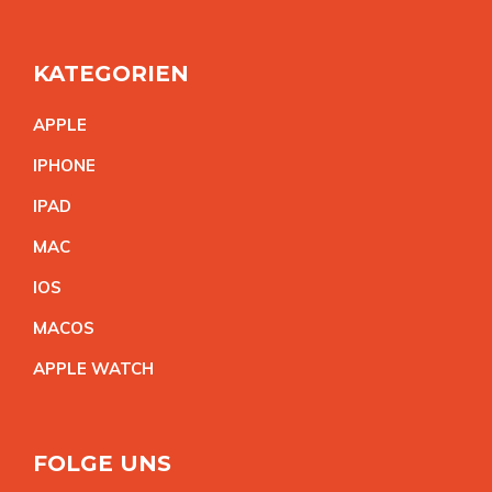
KATEGORIEN
APPL
E
IPHON
E
IPA
D
MA
C
IO
S
MACO
S
APPLE WATC
H
FOLGE UNS