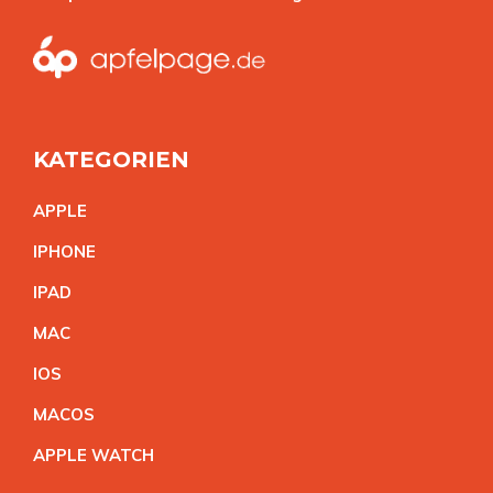
KATEGORIEN
APPL
E
IPHON
E
IPA
D
MA
C
IO
S
MACO
S
APPLE WATC
H