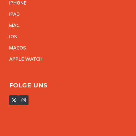
IPHON
E
IPA
D
MA
C
IO
S
MACO
S
APPLE WATC
H
FOLGE UNS