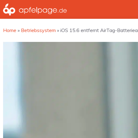
Zum
Inhalt
springen
Home
»
Betriebssystem
»
iOS 15.6 entfernt AirTag-Batterie