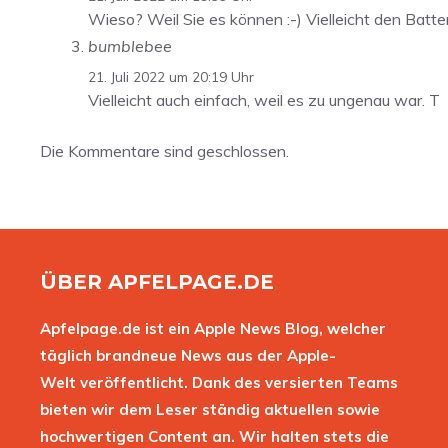
Wieso? Weil Sie es können :-) Vielleicht den Batt
bumblebee
21. Juli 2022 um 20:19 Uhr
Vielleicht auch einfach, weil es zu ungenau war. T
Die Kommentare sind geschlossen.
ÜBER APFELPAGE.DE
Apfelpage.de ist ein Apple News Blog, welcher
täglich brandneue News aus der Apple-
Welt veröffentlicht. Dank des versierten Teams
bieten wir dem Leser ständig aktuellen sowie
hochwertigen Content an. Wir halten stets die