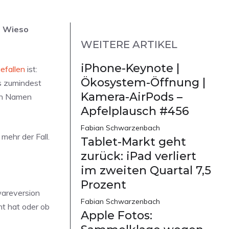
n. Wieso
WEITERE ARTIKEL
iPhone-Keynote |
efallen
ist:
Ökosystem-Öffnung |
s zumindest
Kamera-AirPods –
den Namen
Apfelplausch #456
Fabian Schwarzenbach
mehr der Fall.
Tablet-Markt geht
zurück: iPad verliert
im zweiten Quartal 7,5
Prozent
wareversion
Fabian Schwarzenbach
nt hat oder ob
Apple Fotos: