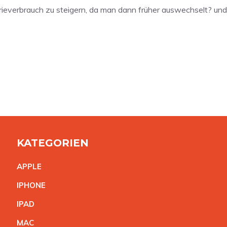
erieverbrauch zu steigern, da man dann früher auswechselt? un
KATEGORIEN
APPL
E
IPHON
E
IPA
D
MA
C