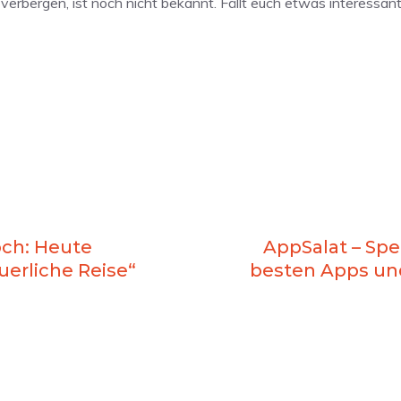
erbergen, ist noch nicht bekannt. Fällt euch etwas interessa
och: Heute
AppSalat – Spez
uerliche Reise“
besten Apps und