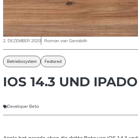
2. DEZEMBER 2020
Roman van Genabith
Betriebssystem
Featured
IOS 14.3 UND IPAD
Developer Beta
Apple hat gerade eben die dritte Beta von iOS 14.3 und