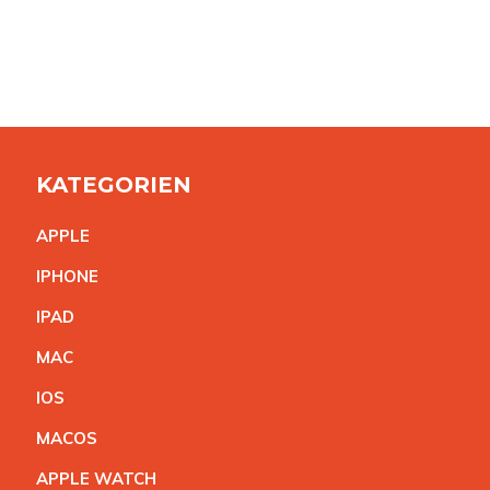
KATEGORIEN
APPL
E
IPHON
E
IPA
D
MA
C
IO
S
MACO
S
APPLE WATC
H