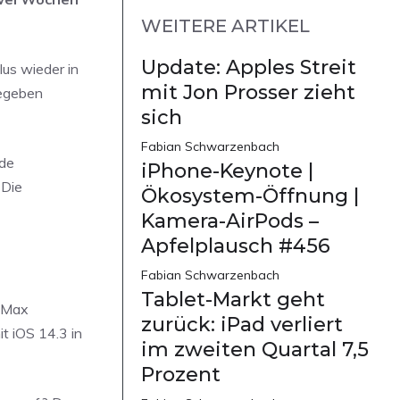
WEITERE ARTIKEL
Update: Apples Streit
us wieder in
mit Jon Prosser zieht
gegeben
sich
Fabian Schwarzenbach
nde
iPhone-Keynote |
 Die
Ökosystem-Öffnung |
Kamera-AirPods –
Apfelplausch #456
Fabian Schwarzenbach
Tablet-Markt geht
o Max
zurück: iPad verliert
t iOS 14.3 in
im zweiten Quartal 7,5
Prozent