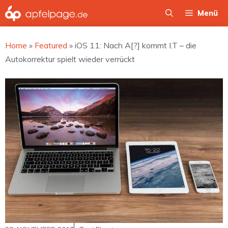
Zum
Menü
Inhalt
springen
Home
»
Featured
»
iOS 11: Nach A[?] kommt I.T – die
Autokorrektur spielt wieder verrückt