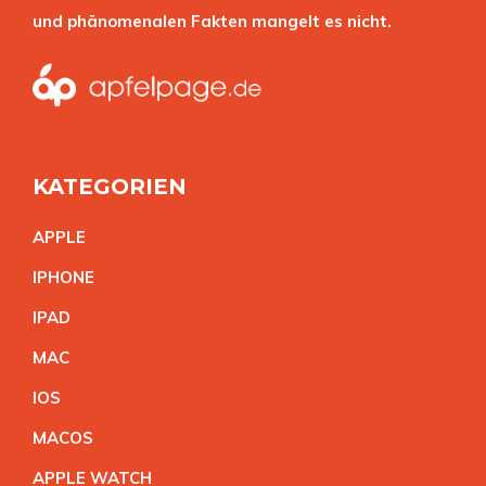
und phänomenalen Fakten mangelt es nicht.
KATEGORIEN
APPL
E
IPHON
E
IPA
D
MA
C
IO
S
MACO
S
APPLE WATC
H