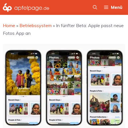
Zum
Menü
Inhalt
springen
Home
»
Betriebssystem
»
In fünfter Beta: Apple passt neue
Fotos App an