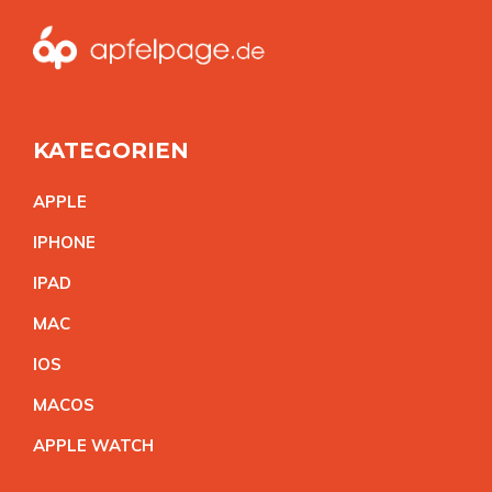
KATEGORIEN
APPL
E
IPHON
E
IPA
D
MA
C
IO
S
MACO
S
APPLE WATC
H