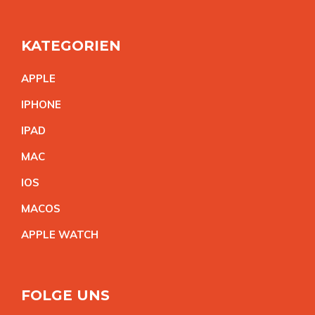
KATEGORIEN
APPL
E
IPHON
E
IPA
D
MA
C
IO
S
MACO
S
APPLE WATC
H
FOLGE UNS