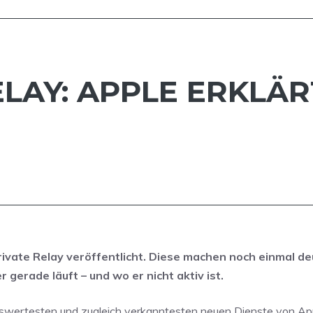
ELAY: APPLE ERKLÄ
ivate Relay veröffentlicht. Diese machen noch einmal deu
gerade läuft – und wo er nicht aktiv ist.
nswertesten und zugleich verkanntesten neuen Dienste von Ap