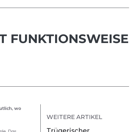
RT FUNKTIONSWEISE
tlich, wo
WEITERE ARTIKEL
Trügerischer
ple. Das