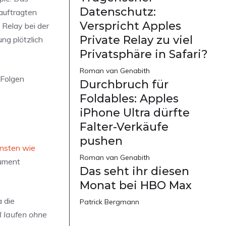
Datenschutz:
auftragten
Verspricht Apples
 Relay bei der
Private Relay zu viel
ng plötzlich
Privatsphäre in Safari?
Roman van Genabith
 Folgen
Durchbruch für
Foldables: Apples
iPhone Ultra dürfte
Falter-Verkäufe
pushen
ensten wie
Roman van Genabith
kument
Das seht ihr diesen
Monat bei HBO Max
 die
Patrick Bergmann
l laufen ohne