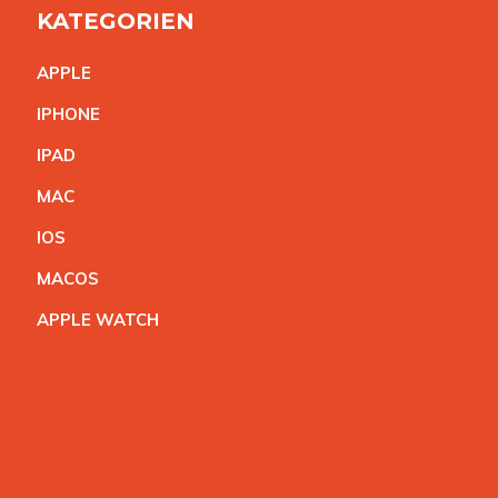
KATEGORIEN
APPL
E
IPHON
E
IPA
D
MA
C
IO
S
MACO
S
APPLE WATC
H