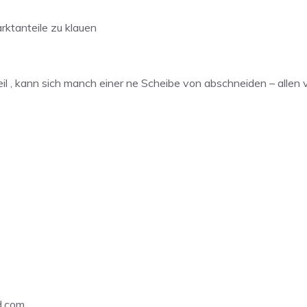
arktanteile zu klauen
geil , kann sich manch einer ne Scheibe von abschneiden – alle
d.com