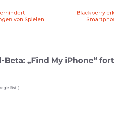
verhindert
Blackberry er
ngen von Spielen
Smartphon
-Beta: „Find My iPhone“ for
ogle löst :)