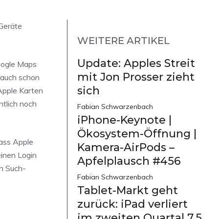
Geräte
WEITERE ARTIKEL
Update: Apples Streit
Google Maps
mit Jon Prosser zieht
e auch schon
sich
 Apple Karten
ntlich noch
Fabian Schwarzenbach
iPhone-Keynote |
Ökosystem-Öffnung |
dass Apple
Kamera-AirPods –
einen Login
Apfelplausch #456
en Such-
Fabian Schwarzenbach
Tablet-Markt geht
zurück: iPad verliert
im zweiten Quartal 7,5