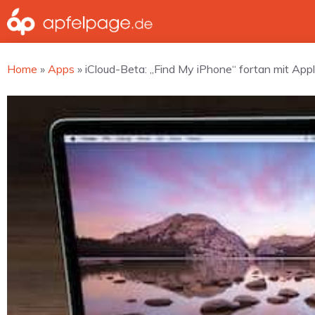
Zum
Inhalt
springen
Home
»
Apps
»
iCloud-Beta: „Find My iPhone“ fortan mit Ap