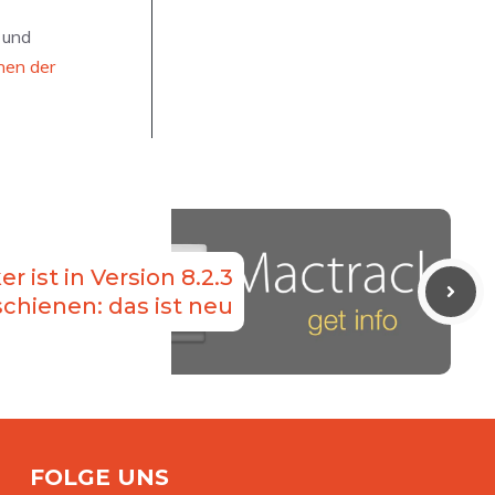
 und
nen der
r ist in Version 8.2.3
schienen: das ist neu
FOLGE UNS