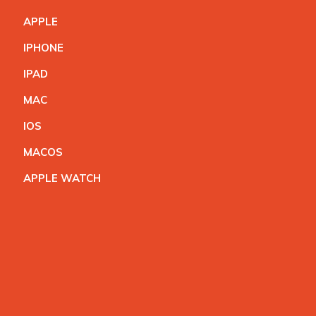
APPL
E
IPHON
E
IPA
D
MA
C
IO
S
MACO
S
APPLE WATC
H