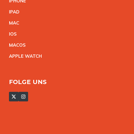
IPHON
E
IPA
D
MA
C
IO
S
MACO
S
APPLE WATC
H
FOLGE UNS