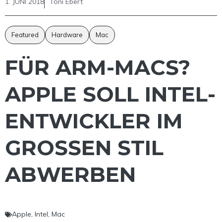
1. JUNI 2018
Toni Ebert
Featured
Hardware
Mac
FÜR ARM-MACS?
APPLE SOLL INTEL-
ENTWICKLER IM
GROSSEN STIL A
BWERBEN
Apple
,
Intel
,
Mac