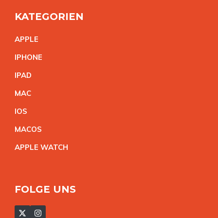
KATEGORIEN
APPL
E
IPHON
E
IPA
D
MA
C
IO
S
MACO
S
APPLE WATC
H
FOLGE UNS