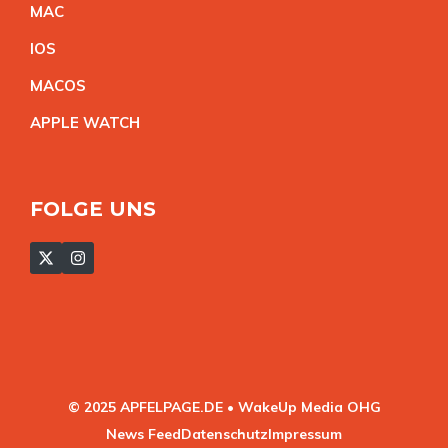
MA
C
IO
S
MACO
S
APPLE WATC
H
FOLGE UNS
© 2025 APFELPAGE.DE • WakeUp Media OHG
News Feed
Datenschutz
Impressum