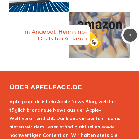
Im Angebot: Heimkino-
Deals bei Amazon
ÜBER APFELPAGE.DE
Apfelpage.de ist ein Apple News Blog, welcher
täglich brandneue News aus der Apple-
Welt veröffentlicht. Dank des versierten Teams
bieten wir dem Leser ständig aktuellen sowie
hochwertigen Content an. Wir halten stets die