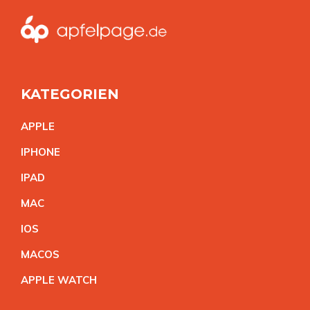
KATEGORIEN
APPL
E
IPHON
E
IPA
D
MA
C
IO
S
MACO
S
APPLE WATC
H