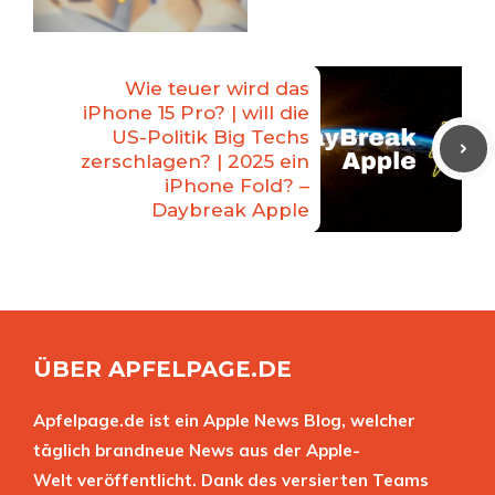
Wie teuer wird das
iPhone 15 Pro? | will die
US-Politik Big Techs
zerschlagen? | 2025 ein
iPhone Fold? –
Daybreak Apple
ÜBER APFELPAGE.DE
Apfelpage.de ist ein Apple News Blog, welcher
täglich brandneue News aus der Apple-
Welt veröffentlicht. Dank des versierten Teams