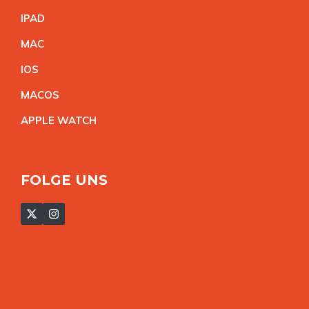
IPA
D
MA
C
IO
S
MACO
S
APPLE WATC
H
FOLGE UNS